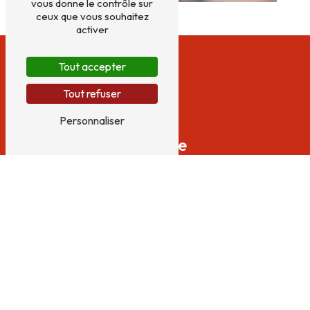
vous donne le contrôle sur
ceux que vous souhaitez
activer
Tout accepter
Tout refuser
Personnaliser
Adresse
56 Boulevard du Colonel Robert Baillet
17200
Royan
Téléphone