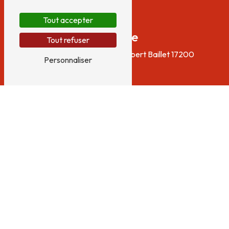
Tout accepter
Adresse
Tout refuser
56 Boulevard du Colonel Robert Baillet
17200
Personnaliser
Royan
Téléphone
05 46 05 27 50