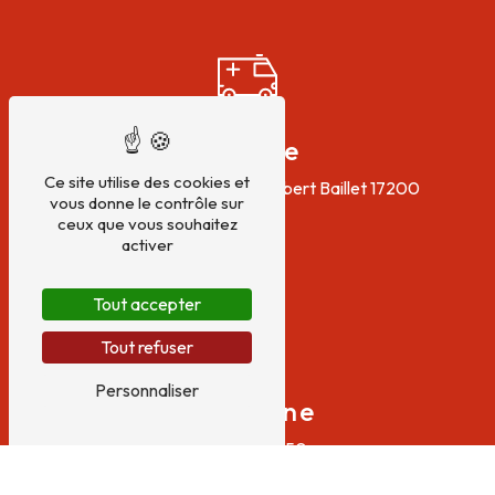
Adresse
Ce site utilise des cookies et
56 Boulevard du Colonel Robert Baillet
17200
vous donne le contrôle sur
Royan
ceux que vous souhaitez
activer
Tout accepter
Tout refuser
Personnaliser
Téléphone
05 46 05 27 50