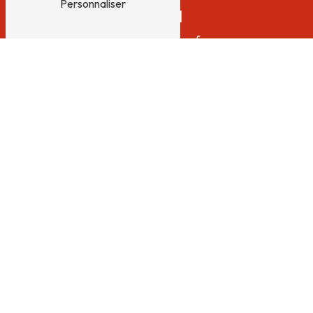
Personnaliser
E-mail
regulcdb@orange.fr
N'HÉSITEZ PAS À
NOUS CONTACTER